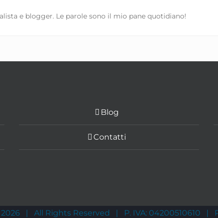
lista e blogger. Le parole sono il mio pane quotidiano!
Blog
Contatti
-
2026 | All Rights Reserved | P. IVA: 04200510610 |