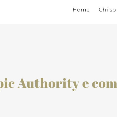
Home
Chi s
opic Authority e co