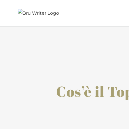
Salta
al
contenuto
Cos’è il T